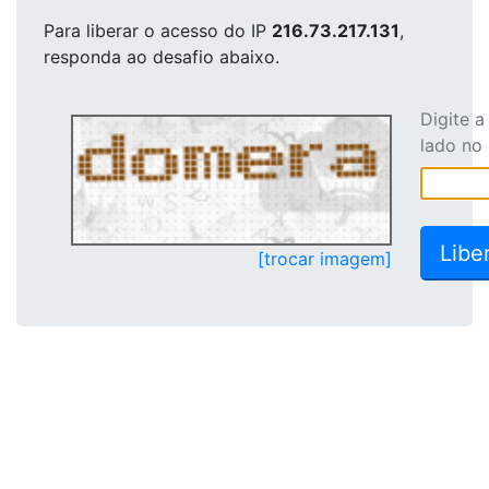
Para liberar o acesso
do IP
216.73.217.131
,
responda ao desafio abaixo.
Digite 
lado no
[trocar imagem]